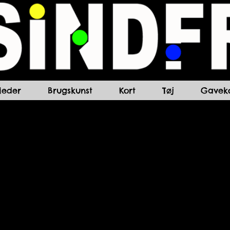
lleder
Brugskunst
Kort
Tøj
Gaveko