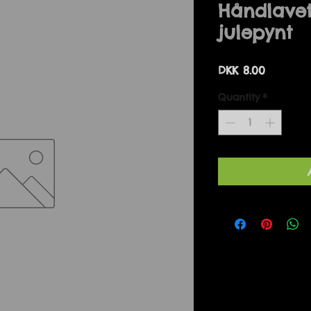
Håndlavet
julepynt
Price
DKK 8.00
Quantity
*