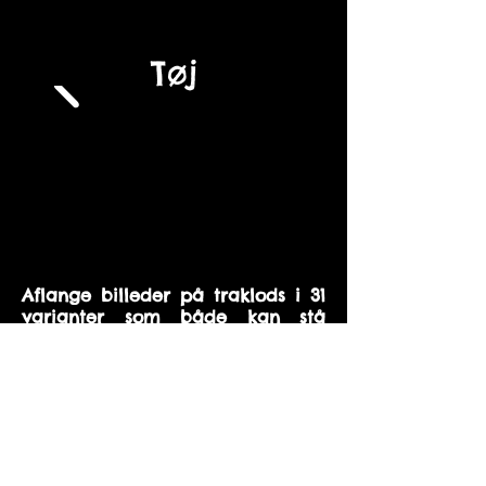
Tøj
Aflange billeder på traklods i 31
varianter som både kan stå
alene, men også sætvist da
størstedelen passer sammen to
og to. Billederne har målene 10 x
21 cm. De
nyeste billeder
fremgår sidst i galleriet.
Alle billederne fås desuden som