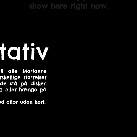
show here right now.
tativ
til alle Marianne
kellige størrelser
åde stå på disken
yg eller hænge på
d eller uden kort.