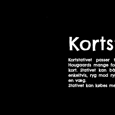
Korts
Kortstativet passer 
Hougaards mange fors
kort. Stativet kan b
enkeltvis, ryg mod r
en væg.
Stativet kan købes me