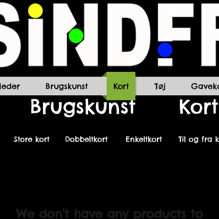
lleder
Brugskunst
Kort
Tøj
Gaveko
Brugskunst
Kort
Store kort
Dobbeltkort
Enkeltkort
Til og fra 
We don’t have any products to