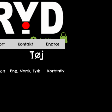
Log In
rt
Kontakt
Engros
Tøj
Eng, Norsk, Tysk
Kortstativ
kort