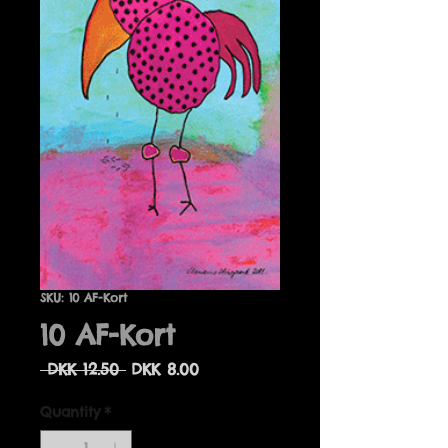
SKU: 10 AF-Kort
10 AF-Kort
Regular
Sale
 DKK 12.50 
DKK 8.00
Price
Price
Quantity
*