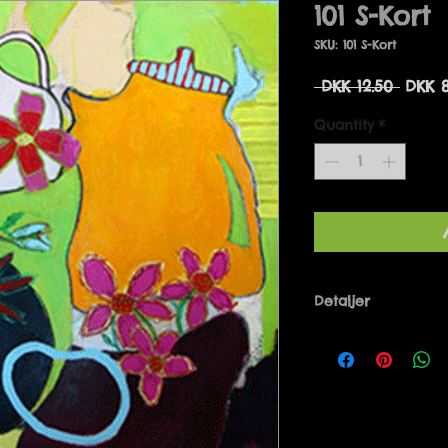
101 S-Kort
SKU: 101 S-Kort
Regul
 DKK 12.50 
DKK 8
Price
Quantity
*
Detaljer
Designet af Mari
Danmark. 14 x 14 