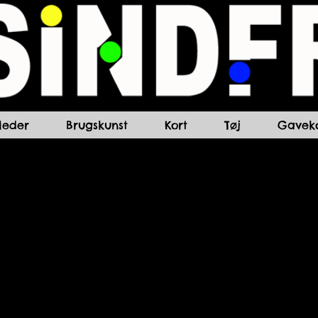
lleder
Brugskunst
Kort
Tøj
Gaveko