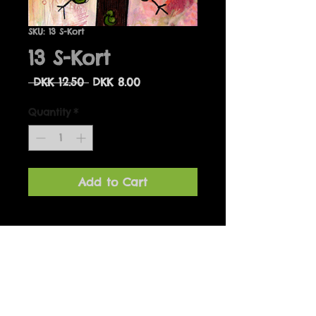
SKU: 13 S-Kort
13 S-Kort
Regular
Sale
 DKK 12.50 
DKK 8.00
Price
Price
Quantity
*
Add to Cart
Detaljer
Designet af Marianne Hougaard
og produceret i Danmark. 14 x 14
cm