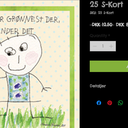
25 S-Kort
SKU: 25 S-Kort
Regul
 DKK 12.50 
DKK 8
Price
Quantity
*
Detaljer
Designet af Mari
Danmark. 14 x 14 