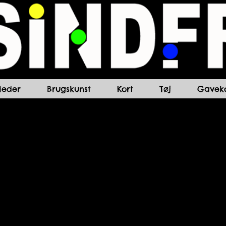
lleder
Brugskunst
Kort
Tøj
Gaveko