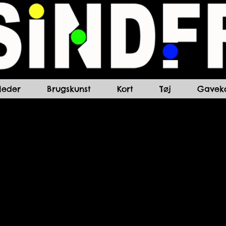
lleder
Brugskunst
Kort
Tøj
Gaveko