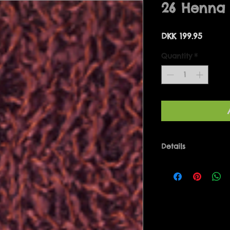
26 Henna
Price
DKK 199.95
Quantity
*
Details
Bolero one-size