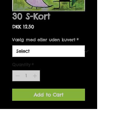
30 S-Kort
Price
DKK 12.50
Vælg med eller uden kuvert
*
Quantity
*
Add to Cart
Details
Kort kan fås med og uden
kuvert.