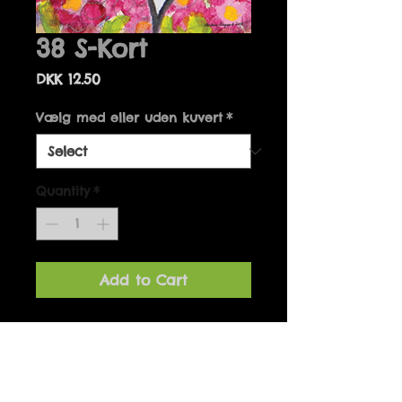
38 S-Kort
Price
DKK 12.50
Vælg med eller uden kuvert
*
Quantity
*
Add to Cart
Details
Kort kan fås med og uden
kuvert.