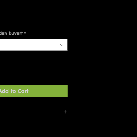
den kuvert
*
Add to Cart
og uden kuvert.
anne Hougaard og produceret i