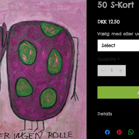
50 S-Kort
Price
DKK 12.50
Vælg med eller u
Select
Quantity
*
Details
Kort kan fås med 
Designet af Mari
Danmark.