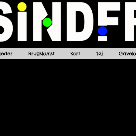
lleder
Brugskunst
Kort
Tøj
Gaveko