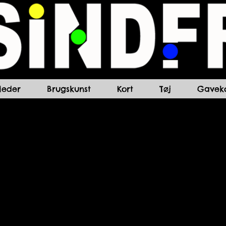
lleder
Brugskunst
Kort
Tøj
Gaveko