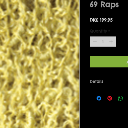
69 Raps
Price
DKK 199.95
Quantity
*
Details
Bolero one-size