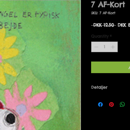
7 AF-Kort
SKU: 7 AF-Kort
Regul
 DKK 12.50 
DKK 8
Price
Quantity
*
Detaljer
Designet af Mari
Danmark. 10 x 21 