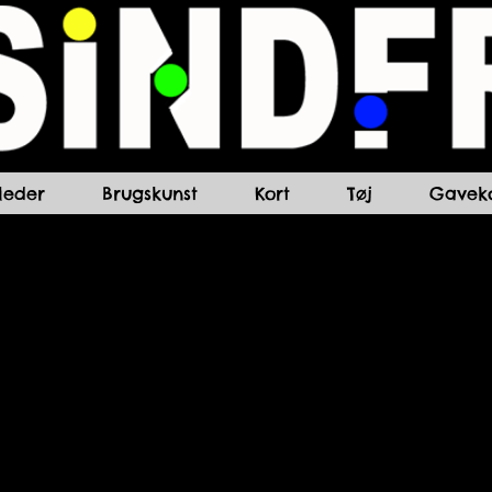
lleder
Brugskunst
Kort
Tøj
Gaveko