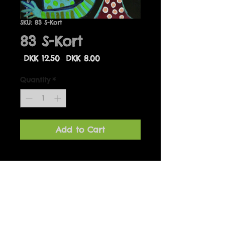
SKU: 83 S-Kort
83 S-Kort
Regular
Sale
 DKK 12.50 
DKK 8.00
Price
Price
Quantity
*
Add to Cart
Detaljer
Designet af Marianne Hougaard
og produceret i Danmark. 14 x 14
cm