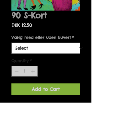
90 S-Kort
Price
DKK 12.50
Vælg med eller uden kuvert
*
Quantity
*
Add to Cart
Details
Kort kan fås med og uden
kuvert.