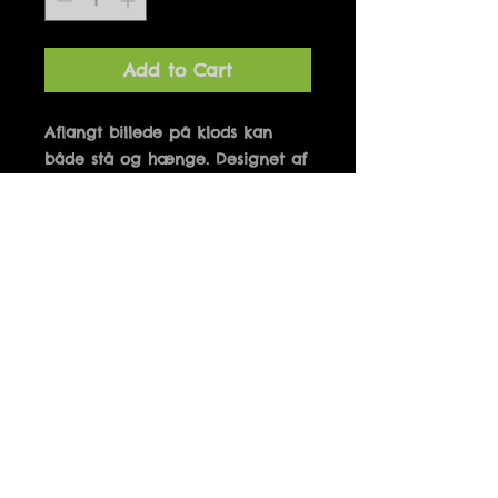
Add to Cart
Aflangt billede på klods kan 
både stå og hænge. Designet af 
Marianne Hougaard og 
produceret i Danmark. 10 x 21 
cm
Details
DET ENESTE DER KAN STOPPE
HÅRTABET ER GULVET
Fri fragt ved køb over 500 kr.