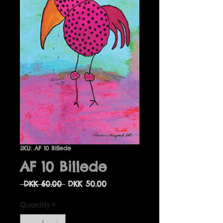
SKU: AF 10 Billede
AF 10 Billede
Regular
Sale
 DKK 60.00 
DKK 50.00
Price
Price
Quantity
*