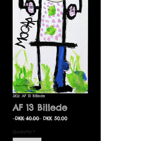
SKU: AF 13 Billede
AF 13 Billede
Regular
Sale
 DKK 60.00 
DKK 50.00
Price
Price
Quantity
*