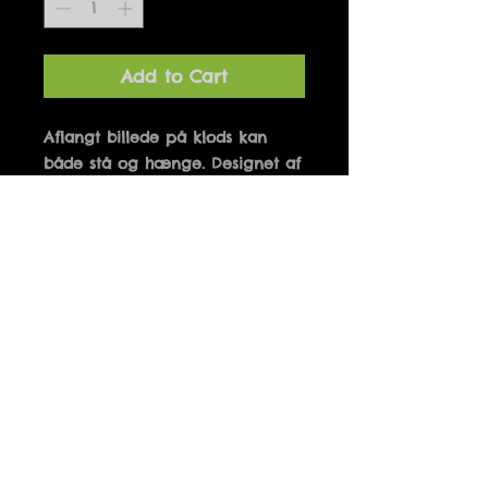
Add to Cart
Aflangt billede på klods kan 
både stå og hænge. Designet af 
Marianne Hougaard og 
produceret i Danmark. 10 x 21 
cm
Details
FOREVER WILD AND FREE
"MOOAR"