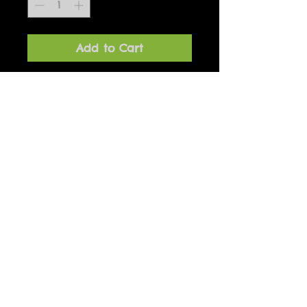
Add to Cart
Aflangt billede på klods kan 
både stå og hænge. Designet af 
Marianne Hougaard og 
produceret i Danmark. 10 x 21 
cm
Fri fragt ved køb over 500 kr.
Tusindfryd
+45 51 94 28 83
Info@Tusindfryd-Viborg.dk