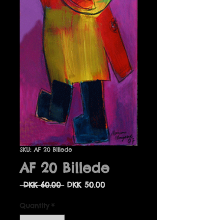
SKU: AF 20 Billede
AF 20 Billede
Regular
Sale
 DKK 60.00 
DKK 50.00
Price
Price
Quantity
*