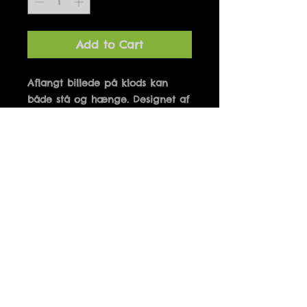
Add to Cart
Aflangt billede på klods kan 
både stå og hænge. Designet af 
Marianne Hougaard og 
produceret i Danmark. 10 x 21 
cm
Details
EN BABY ER EN ENGEL HVIS
VINGER SKRUMPER IND MENS
BENENE VOKSER
Fri fragt ved køb over 500 kr.