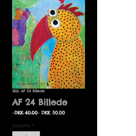
SKU: AF 24 Billede
AF 24 Billede
Regular
Sale
 DKK 60.00 
DKK 50.00
Price
Price
Quantity
*