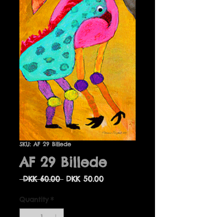
SKU: AF 29 Billede
AF 29 Billede
Regular
Sale
 DKK 60.00 
DKK 50.00
Price
Price
Quantity
*