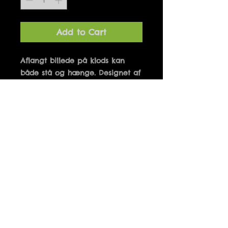
Add to Cart
Aflangt billede på klods kan 
både stå og hænge. Designet af 
Marianne Hougaard og 
produceret i Danmark. 10 x 21 
cm
Details
FOLK MED BEGGE BEN PÅ
JORDEN HÆNGER IKKE PÅ
TRÆERNE
Fri fragt ved køb over 500 kr.