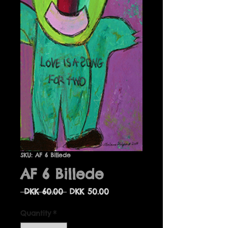
SKU: AF 6 Billede
AF 6 Billede
Regular
Sale
 DKK 60.00 
DKK 50.00
Price
Price
Quantity
*