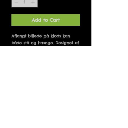
Add to Cart
Aflangt billede på klods kan 
både stå og hænge. Designet af 
Marianne Hougaard og 
produceret i Danmark. 10 x 21 
cm
Details
LOVE IS A SONG FOR TWO