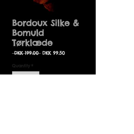
Bordoux Silke &
Bomuld
Tørklæde
Regular
Sale
 DKK 199.00 
DKK 99.50
Price
Price
Quantity
*
Add to Cart
Fine tørklæder fremstillet 
Fairtrade af 70% Silke og 30% 
bomuld