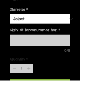
Størrelse
*
Skriv ét farvenummer her,
*
0/8
Quantity
*
Add to Cart
,