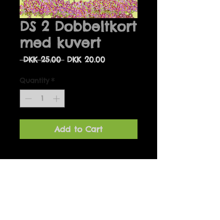
DS 2 Dobbeltkort
med kuvert
Regular
Sale
 DKK 25.00 
DKK 20.00
Price
Price
Quantity
*
Add to Cart
Details
DS Dobbeltkort leveres med
kuvert i målene 14 x 14 cm