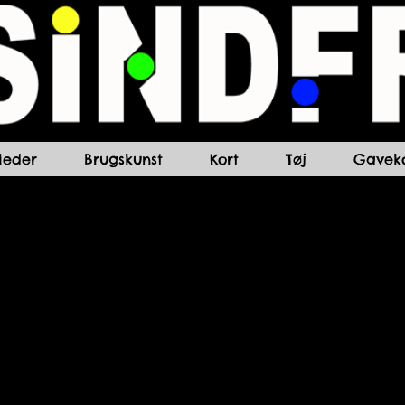
lleder
Brugskunst
Kort
Tøj
Gaveko