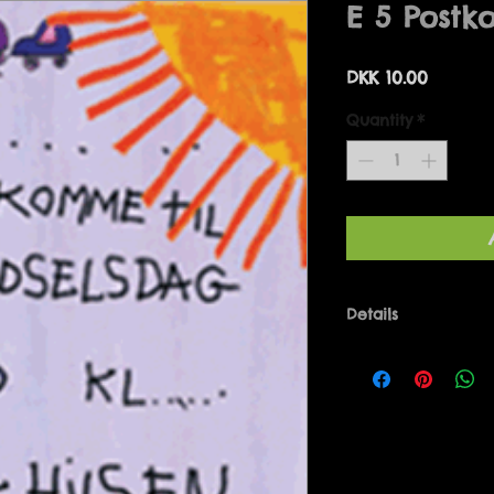
E 5 Postko
Price
DKK 10.00
Quantity
*
Details
Postkort i målene 
Designet af Mari
Produceret i Dan