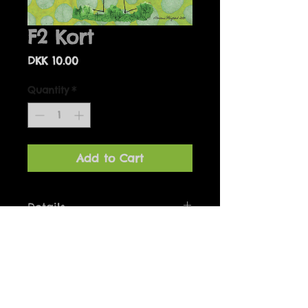
F2 Kort
Price
DKK 10.00
Quantity
*
Add to Cart
Details
Små kvadratiske enkeltkort i
målene 10 x 10 cm