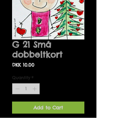
G 21 Små
dobbeltkort
Price
DKK 10.00
Quantity
*
Add to Cart
Details