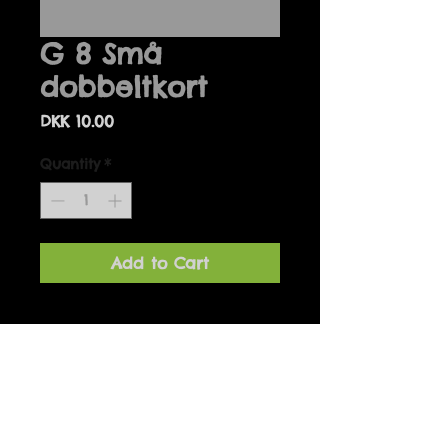
G 8 Små
dobbeltkort
Price
DKK 10.00
Quantity
*
Add to Cart
Details
Små dobbeltkort, passer perfekt
til gaven eller buketten.
Fås ikke med kuvert
7 x 10 cm