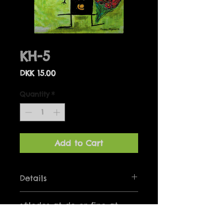
KH-5
Price
DKK 15.00
Quantity
*
Add to Cart
Details
Kunstkort leveres med en hvid
således at de er fine at
passpartout
sætte i ramme. 20 x 25