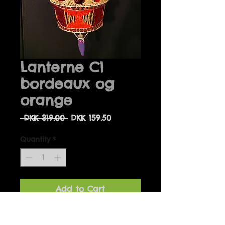
Lanterne C1
bordeaux og
orange
Regular
Sale
 DKK 319.00 
DKK 159.50
Price
Price
Quantity
*
Add to Cart
Håndlavede unikke lamper