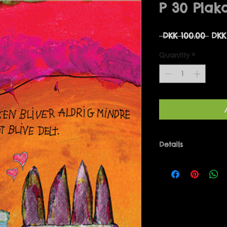
P 30 Plak
Regu
 DKK 100.00 
DKK
Pric
Quantity
*
Details
LYKKEN BLIVER ALD