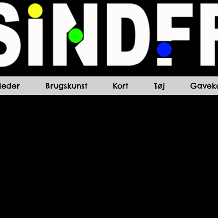
lleder
Brugskunst
Kort
Tøj
Gaveko