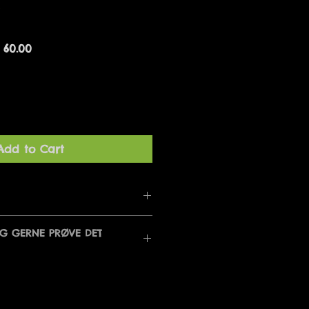
lar
Sale
 60.00
e
Price
Add to Cart
ET PJAT
EG GERNE PRØVE DET