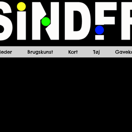
lleder
Brugskunst
Kort
Tøj
Gaveko