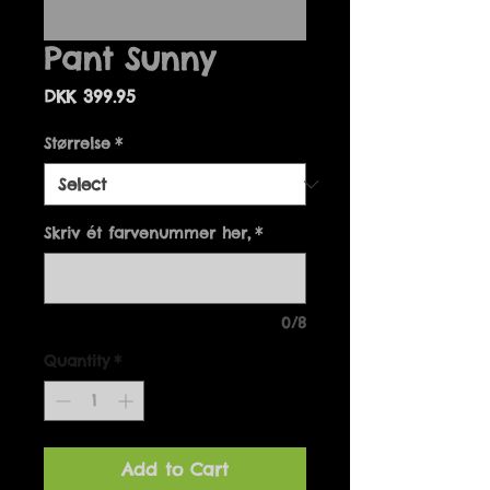
Pant Sunny
Price
DKK 399.95
Størrelse
*
Skriv ét farvenummer her,
*
0/8
Quantity
*
Add to Cart