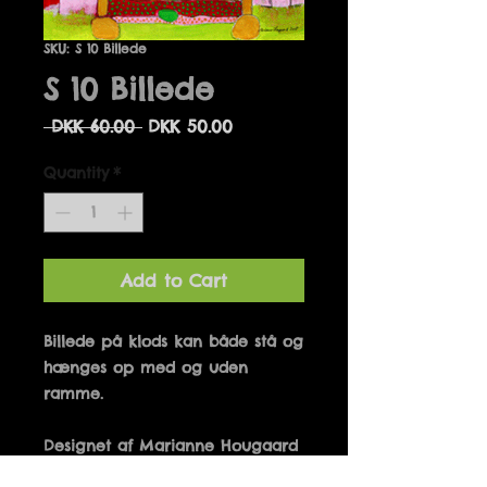
SKU: S 10 Billede
S 10 Billede
Regular
Sale
 DKK 60.00 
DKK 50.00
Price
Price
Quantity
*
Add to Cart
Billede på klods kan både stå og 
hænges op med og uden 
Designet af Marianne Hougaard 