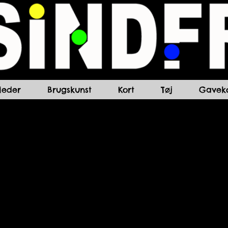
lleder
Brugskunst
Kort
Tøj
Gaveko