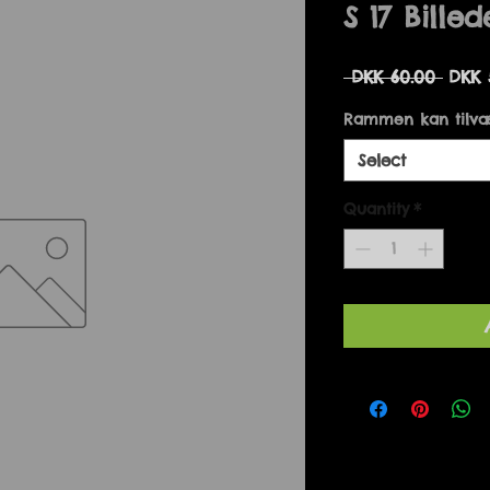
S 17 Billed
Regu
 DKK 60.00 
DKK 
Price
Rammen kan tilvæ
Select
Quantity
*