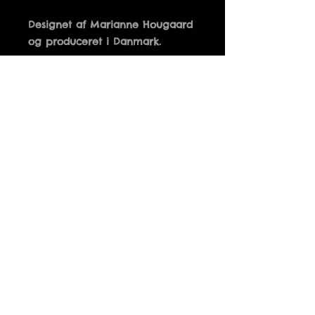
Designet af Marianne Hougaard 
14 x 14 cm
Details
KYS DET NU DET S.....
LIV -GRIB DET -FANG
DET -FØR DET ER FORBI
Fri fragt ved køb over 500 kr.
Tusindfryd
+45 51 94 28 83
Info@Tusindfryd-Viborg.dk
CVR. nr
10783003
vi tager forbehold for udsolgte varer og fejl på
hjemmesiden