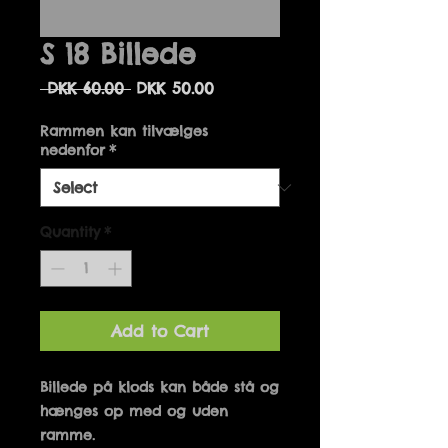
S 18 Billede
Regular
Sale
 DKK 60.00 
DKK 50.00
Price
Price
Rammen kan tilvælges
nedenfor
*
Quantity
*
Add to Cart
Billede på klods kan både stå og 
hænges op med og uden 