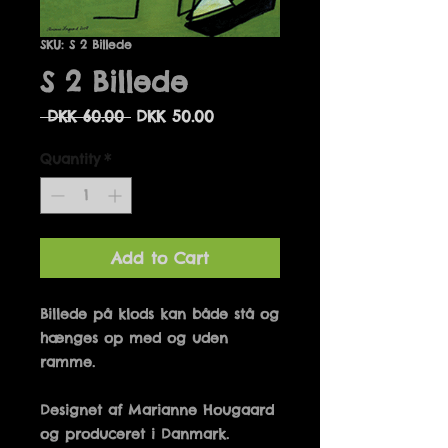
SKU: S 2 Billede
S 2 Billede
Regular
Sale
 DKK 60.00 
DKK 50.00
Price
Price
Quantity
*
Add to Cart
Billede på klods kan både stå og 
hænges op med og uden 
Designet af Marianne Hougaard 