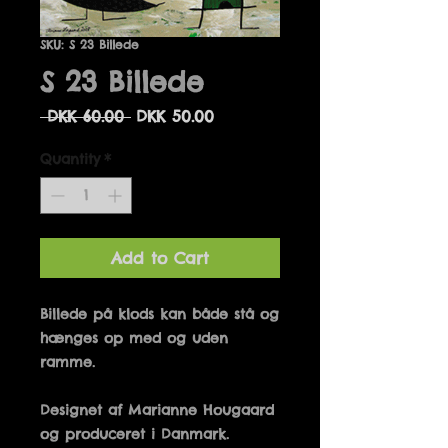
SKU: S 23 Billede
S 23 Billede
Regular
Sale
 DKK 60.00 
DKK 50.00
Price
Price
Quantity
*
Add to Cart
Billede på klods kan både stå og 
hænges op med og uden 
Designet af Marianne Hougaard 