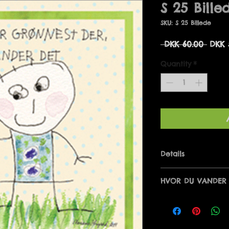
S 25 Bille
SKU: S 25 Billede
Regu
 DKK 60.00 
DKK 
Price
Quantity
*
Details
GRÆSSET ER GRØN
HVOR DU VANDER 