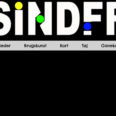
lleder
Brugskunst
Kort
Tøj
Gaveko