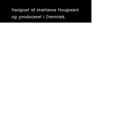
Designet af Marianne Hougaard 
14 x 14 cm
Details
TAK FOR DIT VENSKAB
Fri fragt ved køb over 500 kr.
Tusindfryd
+45 51 94 28 83
Info@Tusindfryd-Viborg.dk
CVR. nr
10783003
vi tager forbehold for udsolgte varer og fejl på
hjemmesiden