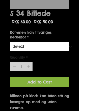
S 34 Billede
Regular
Sale
 DKK 60.00 
DKK 50.00
Price
Price
Rammen kan tilvælges
nedenfor
*
Quantity
*
Add to Cart
Billede på klods kan både stå og 
hænges op med og uden 