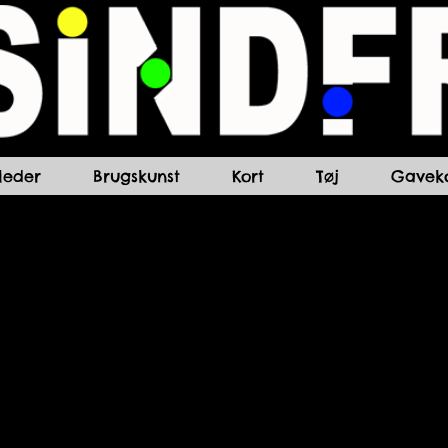
lleder
Brugskunst
Kort
Tøj
Gaveko