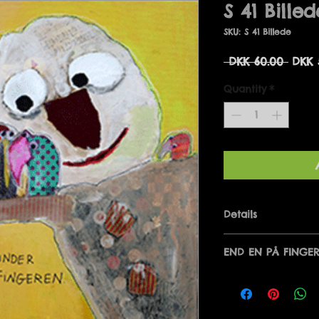
S 41 Billed
SKU: S 41 Billede
Regu
 DKK 60.00 
DKK 
Price
Quantity
*
Details
HELLERE TO RING
END EN PÅ FINGE