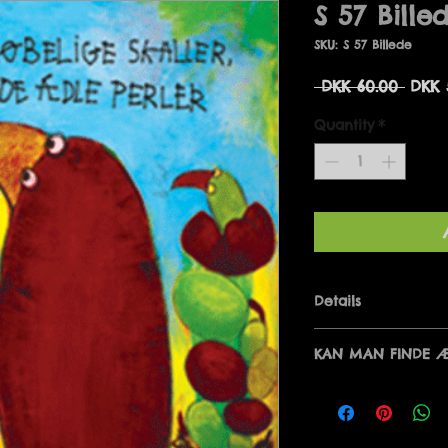
S 57 Bille
SKU: S 57 Billede
Regu
 DKK 60.00 
DKK 
Price
Quantity
*
Details
INDEN I SKRØBELI
KAN MAN FINDE Æ