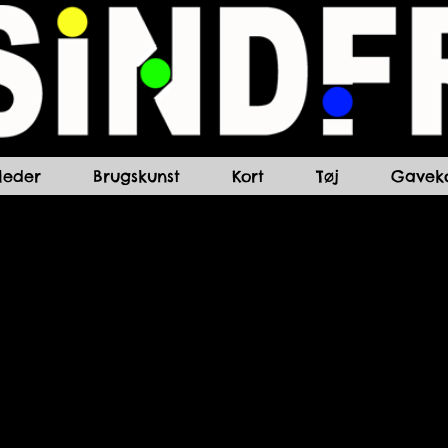
lleder
Brugskunst
Kort
Tøj
Gaveko