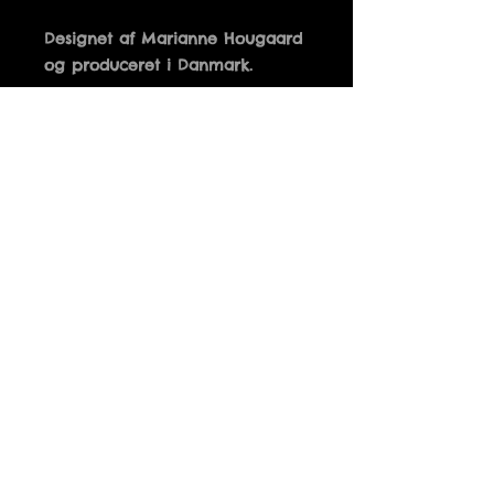
Designet af Marianne Hougaard 
14 x 14 cm
Details
FOR MEGET AF DET GODE ER DET
JEG HAR FÅET FOR LIDT AF
Fri fragt ved køb over 500 kr.
Tusindfryd
+45 51 94 28 83
Info@Tusindfryd-Viborg.dk
CVR. nr
10783003
vi tager forbehold for udsolgte varer og fejl på
hjemmesiden