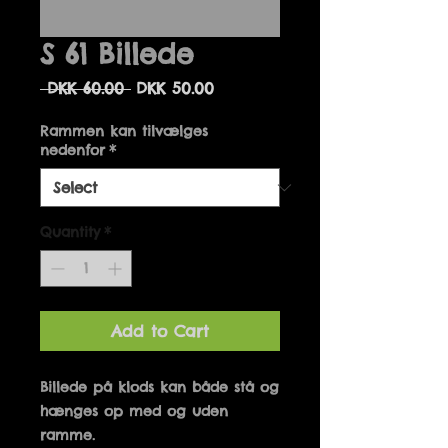
S 61 Billede
Regular
Sale
 DKK 60.00 
DKK 50.00
Price
Price
Rammen kan tilvælges
nedenfor
*
Quantity
*
Add to Cart
Billede på klods kan både stå og 
hænges op med og uden 