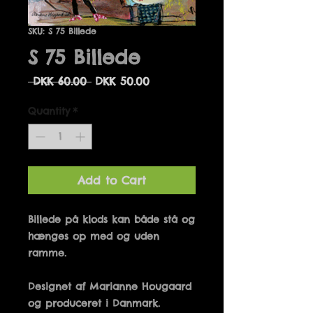
SKU: S 75 Billede
S 75 Billede
Regular
Sale
 DKK 60.00 
DKK 50.00
Price
Price
Quantity
*
Add to Cart
Billede på klods kan både stå og 
hænges op med og uden 
Designet af Marianne Hougaard 