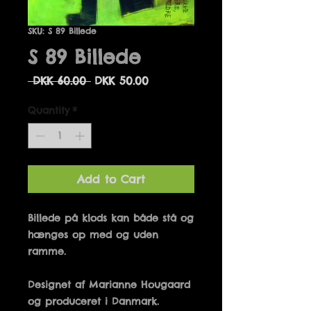
SKU: S 89 Billede
S 89 Billede
Regular
Sale
 DKK 60.00 
DKK 50.00
Price
Price
Quantity
*
Add to Cart
Billede på klods kan både stå og 
hænges op med og uden 
Designet af Marianne Hougaard 