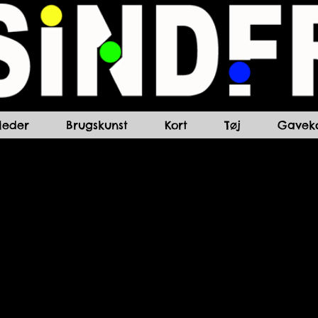
lleder
Brugskunst
Kort
Tøj
Gaveko