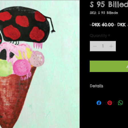
S 95 Bille
SKU: S 95 Billede
Regu
 DKK 60.00 
DKK 
Price
Quantity
*
Details
INGEN KO PÅ ISEN