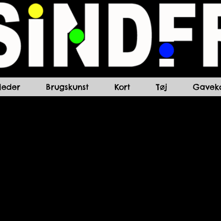
lleder
Brugskunst
Kort
Tøj
Gaveko